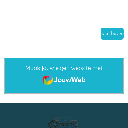
naar boven
Maak jouw eigen website met
JouwWeb